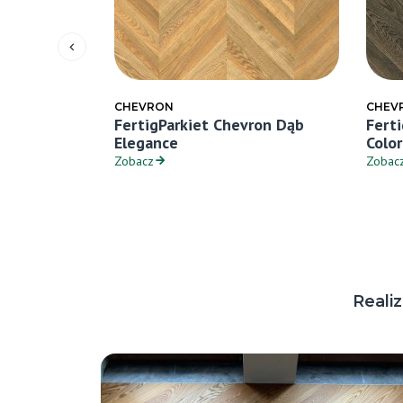
CHEVRON
CHEV
ron Dąb
FertigParkiet Chevron Dąb
Fert
Elegance
Colo
Zobacz
Zobac
Reali