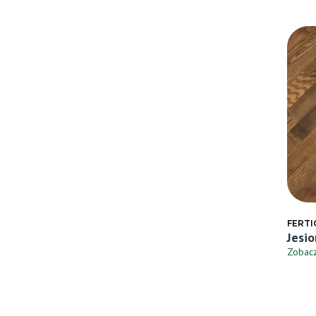
FERTI
Jesi
Zobac