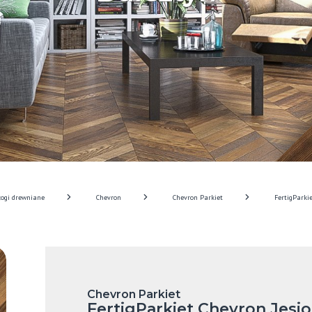
łogi drewniane
Chevron
Chevron Parkiet
FertigParki
Chevron Parkiet
FertigParkiet Chevron Jesi