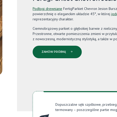
Podłogi drewniane
FertigParkiet Chevron Jesion Bur
powierzchnię o eleganckim układzie 45°, w której
jod
reprezentacyjny charakter.
Ciemnobrązowy parkiet o głębokiej barwie z nielicz
Przestronne, otwarte pomieszczenia zmieni w przytul
z nowoczesną, modernistyczną stylistyką, a także w 
ZAMÓW PRÓBKĘ
Dopuszczalne sęki szpilkowe, przebieg
termowany – poszczególne partie mogą