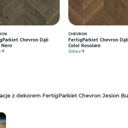
RON
CHEVRON
igParkiet Chevron Dąb
FertigParkiet Chevron Dą
r Nero
Color Rosolare
z
Zobacz
zacje z dekorem FertigParkiet Chevron Jesion Bu