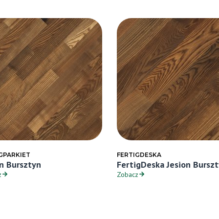
GPARKIET
FERTIGDESKA
on Bursztyn
FertigDeska Jesion Bursz
z
Zobacz