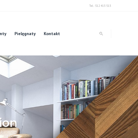
Tel.: 512 413 513
unty
Pielęgnaty
Kontakt
ion