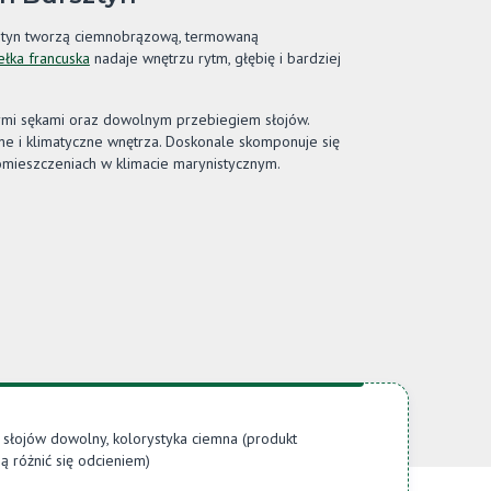
sztyn tworzą ciemnobrązową, termowaną
ełka francuska
nadaje wnętrzu rytm, głębię i bardziej
nymi sękami oraz dowolnym przebiegiem słojów.
ne i klimatyczne wnętrza. Doskonale skomponuje się
pomieszczeniach w klimacie marynistycznym.
 słojów dowolny, kolorystyka ciemna (produkt
 różnić się odcieniem)