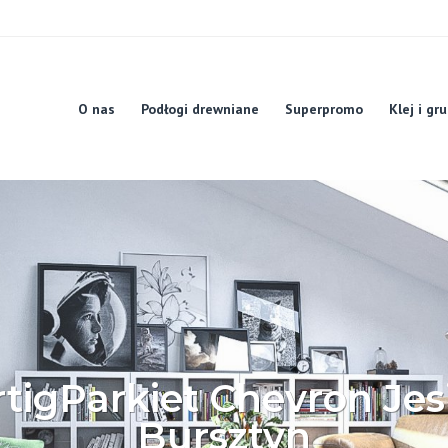
O nas
Podłogi drewniane
Superpromo
Klej i gr
rtigParkiet Chevron Jes
Bursztyn