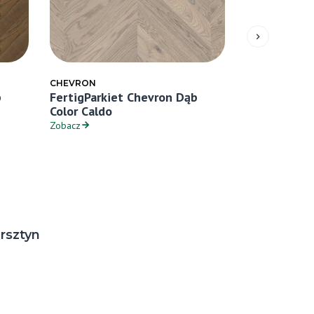
CHEVRON
CHEVRON
b
FertigParkiet Chevron Dąb
FertigParki
Color Caldo
Color Ferro
Zobacz
Zobacz
rsztyn