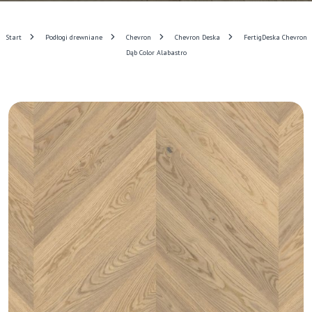
Start
Podłogi drewniane
Chevron
Chevron Deska
FertigDeska Chevron
Dąb Color Alabastro