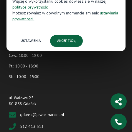
Więcej o wykorzystaniu cookies dowiesz sie w naszej
polityce prywatności
.
Godziny otwarcia
Możesz również w dowolnym momencie zmienic
ustawienia
prywatności.
Pn.: 10:00 - 18:00
Wt.: 10:00 - 18:00
USTAWIENIA
AKCEPTUJĘ
Śr.: 10:00 - 18:00
Czw.: 10:00 - 18:00
Pt.: 10:00 - 18:00
Sb.: 10:00 - 15:00
ul. Wałowa 25
80-858 Gdańsk
gdansk@jawor-parkiet.pl
512 413 513