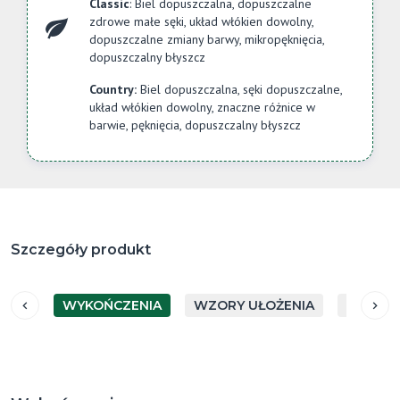
Classic
: Biel dopuszczalna, dopuszczalne
zdrowe małe sęki, układ włókien dowolny,
dopuszczalne zmiany barwy, mikropęknięcia,
dopuszczalny błyszcz
Country:
Biel dopuszczalna, sęki dopuszczalne,
układ włókien dowolny, znaczne różnice w
barwie, pęknięcia, dopuszczalny błyszcz
Szczegóły produkt
WYKOŃCZENIA
WZORY UŁOŻENIA
GATUN